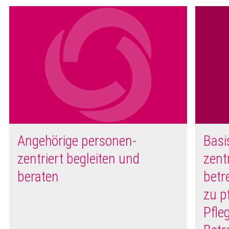
Angehörige personen-
Basi
zentriert begleiten und
zent
beraten
betr
zu p
Pfle