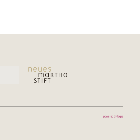
powered by
togis